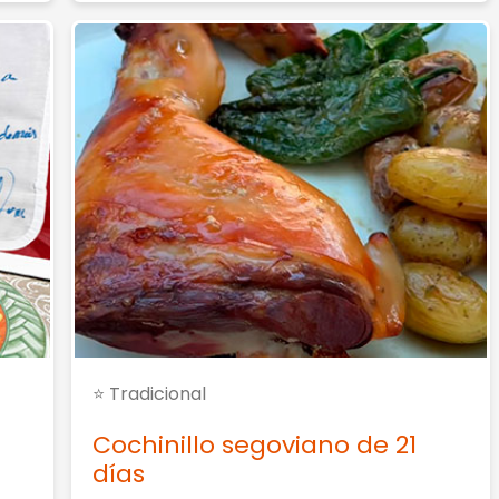
⭐ Tradicional
Cochinillo segoviano de 21
días