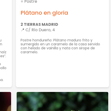
⭐ Postre
Plátano en gloria
2 TIERRAS MADRID
📍 C/ Río Duero, 4
u
Postre hondureño: Plátano maduro frito y
én
sumergido en un caramelo de la casa servido
con helado de vainilla y nata con sirope de
maíz
caramelo.
es”.
o
ollo
a.