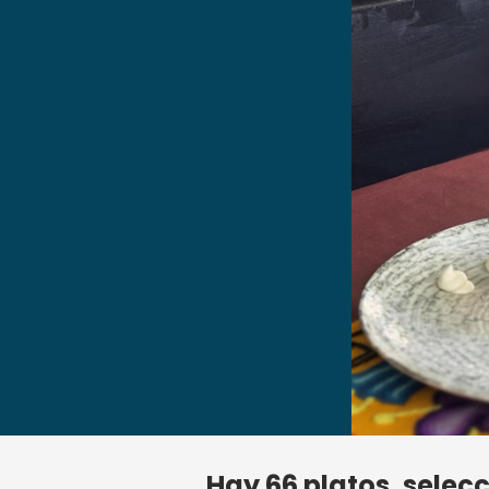
Hay
66
platos, selecc