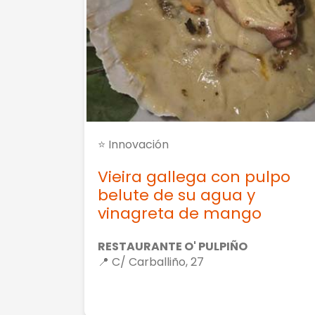
⭐ Innovación
Vieira gallega con pulpo
belute de su agua y
vinagreta de mango
RESTAURANTE O' PULPIÑO
📍 C/ Carballiño, 27