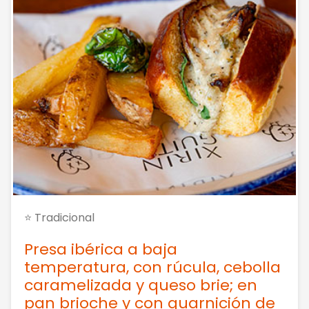
⭐ Tradicional
Presa ibérica a baja
temperatura, con rúcula, cebolla
caramelizada y queso brie; en
pan brioche y con guarnición de