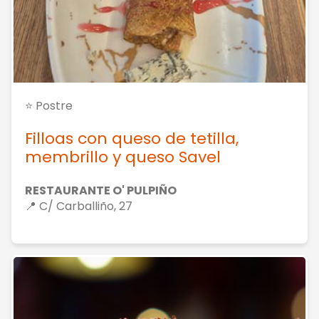
⭐ Postre
Filloas con queso de tetilla,
membrillo y queso Savel
RESTAURANTE O' PULPIÑO
📍 C/ Carballiño, 27