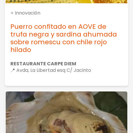
⭐ Innovación
Puerro confitado en AOVE de
trufa negra y sardina ahumada
sobre romescu con chile rojo
hilado
RESTAURANTE CARPE DIEM
📍 Avda, La Libertad esq C/ Jacinto