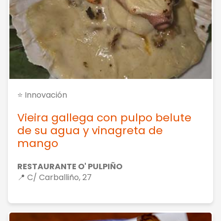
⭐ Innovación
Vieira gallega con pulpo belute
de su agua y vinagreta de
mango
RESTAURANTE O' PULPIÑO
📍 C/ Carballiño, 27