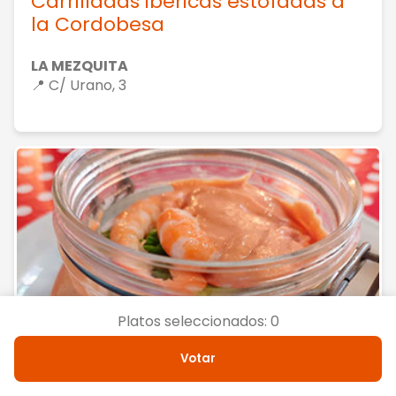
Carrilladas ibéricas estofadas a
la Cordobesa
LA MEZQUITA
📍 C/ Urano, 3
Platos seleccionados:
0
Votar