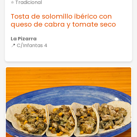
⭐ Tradicional
Tosta de solomillo ibérico con
queso de cabra y tomate seco
La Pizarra
📍 C/Infantas 4