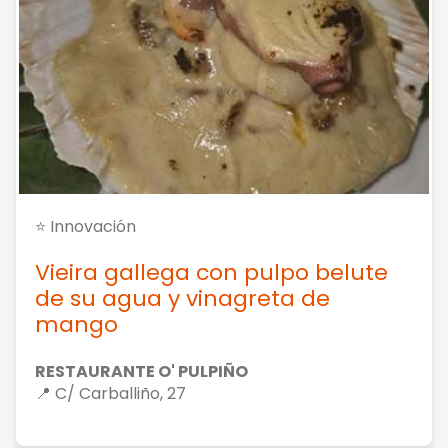
⭐ Innovación
Vieira gallega con pulpo belute
de su agua y vinagreta de
mango
RESTAURANTE O' PULPIÑO
📍 C/ Carballiño, 27