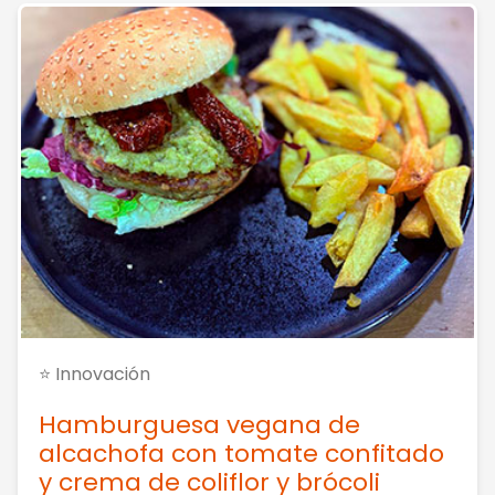
⭐ Innovación
Hamburguesa vegana de
alcachofa con tomate confitado
y crema de coliflor y brócoli