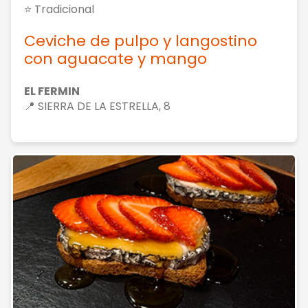
⭐ Tradicional
Ceviche de pulpo y langostino
con aguacate y mango
EL FERMIN
📍 SIERRA DE LA ESTRELLA, 8